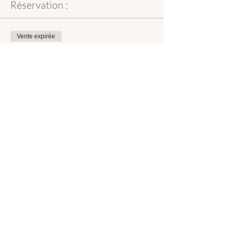
Réservation :
Vente expirée
Type de billet
Séance en Présentiel avec Isa
Plus d'info
Prix
40,00 €
Partager cet événement