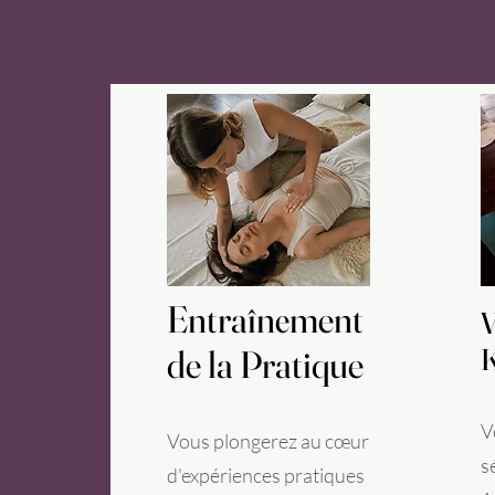
Entraînement
Entraînement
V
V
K
K
de la Pratique
de la Pratique
V
Vous plongerez au cœur
s
d'expériences pratiques