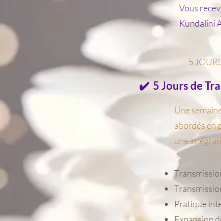
Vous recevr
Kundalini 
5 JOURS
✔️ 5 Jours de Tra
Une semaine 
abordés en p
une intégrat
Transmission
Transmissio
Pratique int
Expansion d