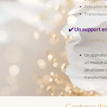
Activation d
Transmissio
✔️ Un support en
Un accès au
Un approfon
un module de
développer u
transformat
Contenu des