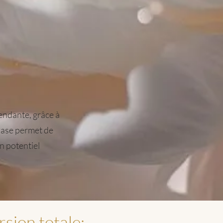
ndante, grâce à
hase permet de
n potentiel
sion totale: