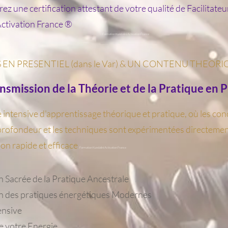
ez une certification attestant de votre qualité de Facilitateur
Activation France ®
Formation Kundalini Activation France
 EN PRESENTIEL (dans le Var) & UN CONTENU THEORI
nsmission de la Théorie et de la Pratique en P
intensive d'apprentissage théorique et pratique, où les con
rofondeur et les techniques sont expérimentées directemen
ion rapide et efficace
Formation Kundalini Activation France
 Sacrée de la Pratique Ancestrale
n des pratiques énergétiques Modernes
ensive
e votre Energie