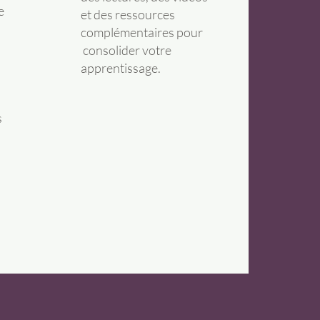
e
et des ressources
complémentaires pour
consolider votre
apprentissage.
s