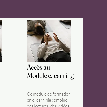
Accès au
Accès au
Module e.learning
Module e.learning
Ce module de formation
en e.learninig combine
des lectures, des vidéos