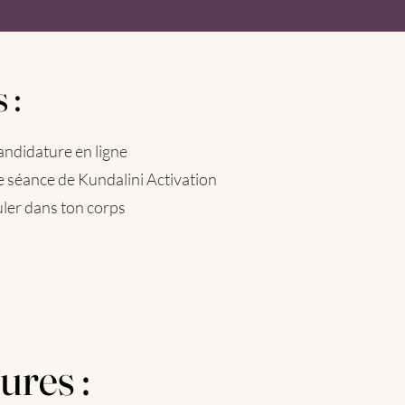
 :
 :
andidature en ligne
e séance de Kundalini Activation
culer dans ton corps
ures :
ures :