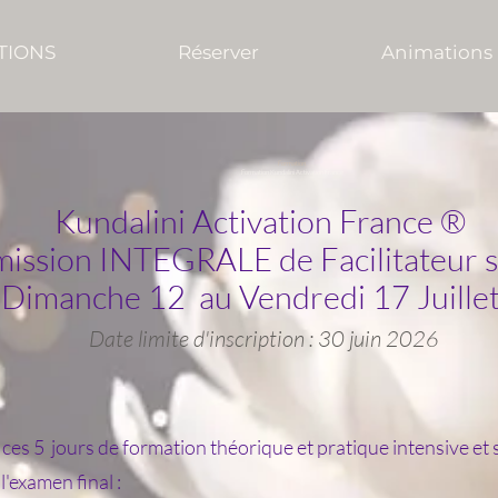
TIONS
Réserver
Animations
Formation
Formation Kundalini Activation France
Kundalini Activation France ®
mission INTEGRALE de Facilitateur su
Dimanche 12 au Vendredi 17 Juille
Date limite d'inscription : 30 juin 2026
e ces 5 jours de formation théorique et pratique intensive et 
l'examen final :