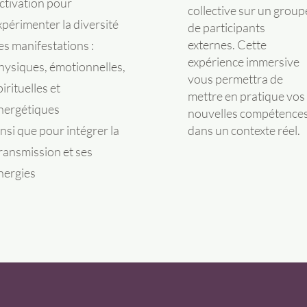
ctivation pour
collective sur un group
xpérimenter la diversité
de participants
externes. Cette
es manifestations :
expérience immersive
hysiques, émotionnelles,
vous permettra de
pirituelles et
mettre en pratique vos
nergétiques
nouvelles compétence
dans un contexte réel.
insi que pour intégrer la
ransmission et ses
nergies