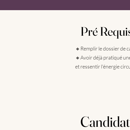
Pré Requis
Pré Requis
🔸Remplir le dossier de c
🔸Avoir déjà pratiqué un
et ressentir l'énergie cir
Candidat
Candidat