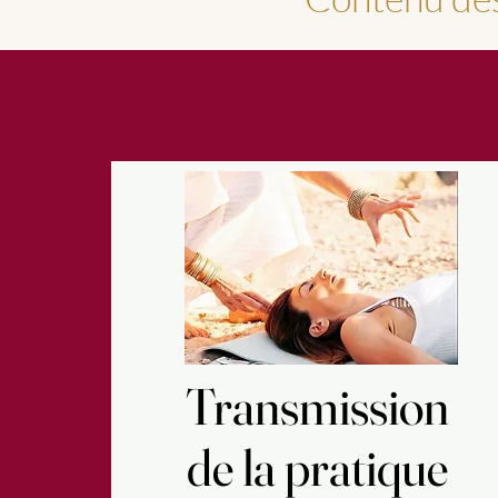
Transmission
Transmission
de la pratique
de la pratique