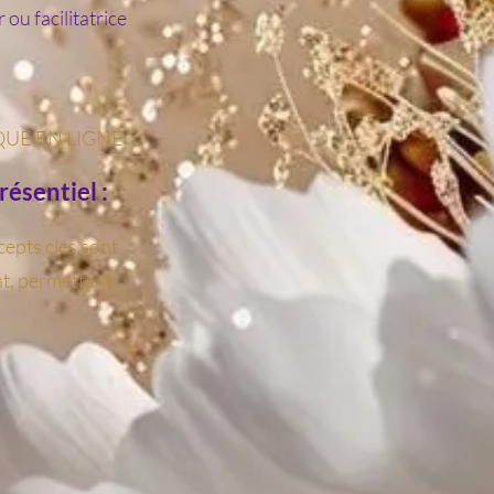
 ou facilitatrice
QUE EN LIGNE
résentiel :
cepts clés sont
t, permettant