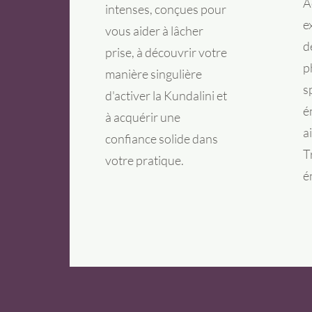
A
intenses, conçues pour
e
vous aider à lâcher
d
prise, à découvrir votre
p
manière singulière
s
d'activer la Kundalini et
é
à acquérir une
a
confiance solide dans
T
votre pratique.
é