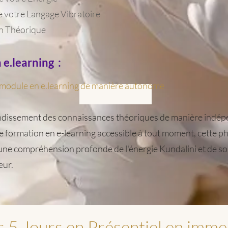
e votre Langage Vibratoire
n Théorique
 e.learning :
 module en e.learning de manière autonome
Lire plus
dissement des connaissances théoriques de manière indépe
 formation en e-learning accessible à tout moment, cette p
ne compréhension profonde de l'énergie Kundalini et de so
eur.
 5 Jours en Présentiel en immer