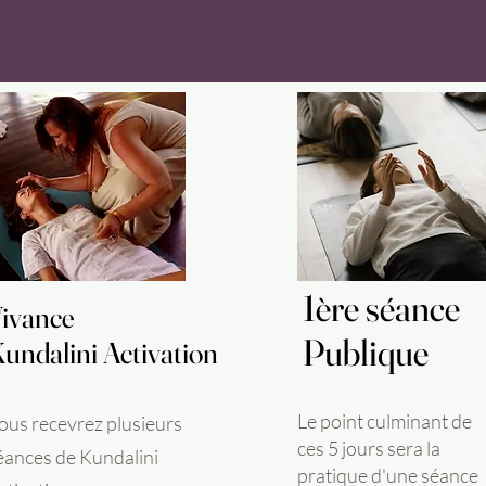
1ère séance
1ère séance
ivance
ivance
Publique
Publique
undalini Activation
undalini Activation
Le point culminant de
ous recevrez plusieurs
ces 5 jours sera la
éances de Kundalini
pratique d'une séance