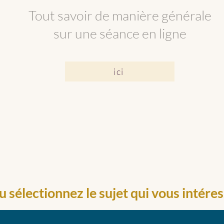
Tout savoir de manière générale
sur une séance en ligne
ici
es les infos Séances en Ligne - Prana'Maya Kundalini Activation - Activez votre énergie vitale et observer les bienfaits dans votre corps, votre esprit et dans votre vie ! Kundalini Activati
 sélectionnez le sujet qui vous intéres