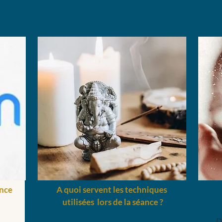
nce
A quoi servent les techniques
utilisées lors de la séance ?
D