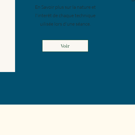
En Savoir plus sur la nature et
l'interêt de chaque technique
uilisée lors d'une séance.
Voir