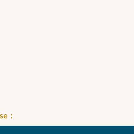
on en Ligne
se :