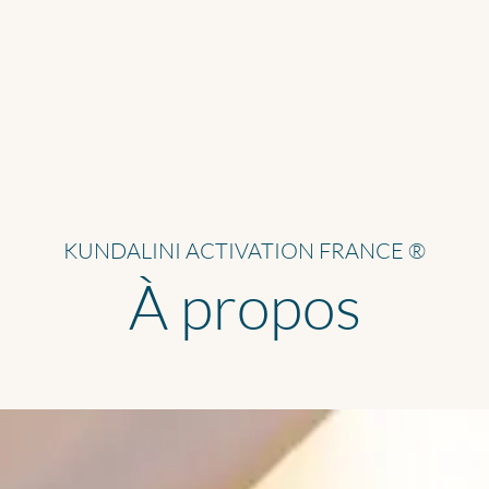
TIONS
Réserver
Animations
infos Séances en Ligne | Prana'Maya Kundalini Activation
KUNDALINI ACTIVATION FRANCE ®
À propos
Kundalini Activation en Ligne