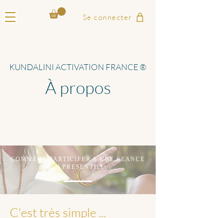
Se connecter
KUNDALINI ACTIVATION FRANCE ®
À propos
Toutes les infos des Séances en Présentiel :
Prana'Maya Kundalini Activation Marseille &
Stage de méditation Kundalini Activation
France ® - Vivez la magie dans votre vie !
COMMENT PARTICIPER A UNE SEANCE
EN PRESENTIEL
C'est très simple ...