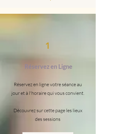
1
Réservez en Ligne
Réservez en ligne votre séance au
jour et à l'horaire qui vous convient.
Découvrez sur cette page les lieux
des sessions