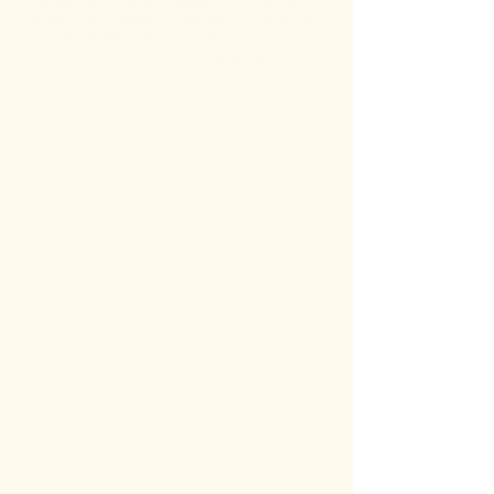
Prana'Maya Kundalini Activation Marseille &
Stage de méditation Kundalini Activation
France ® - Vivez la magie dans votre vie !