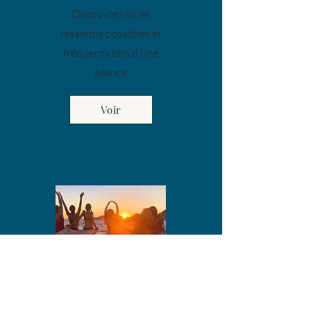
Découvrez ici les
ressentis possibles et
fréquents lors d'une
séance
Voir